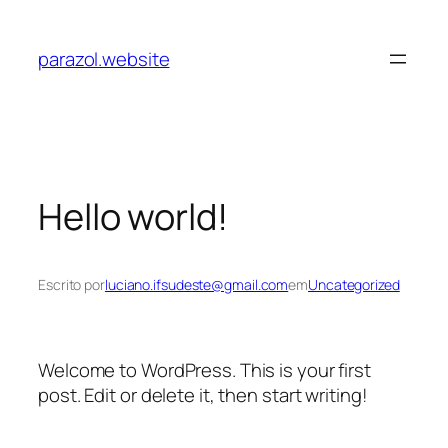
Pular
para
parazol.website
o
conteúdo
Hello world!
Escrito por
luciano.ifsudeste@gmail.com
em
Uncategorized
Welcome to WordPress. This is your first
post. Edit or delete it, then start writing!